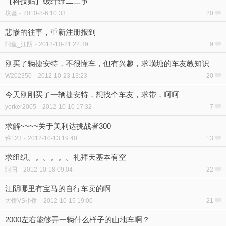
【科技贴】碳纤维二三事
坟墓
-
2010-8-6 10:33
20
悲惨的往事，重新注册报到
阿鱼_江阴
-
2012-10-21 22:39
9
刚买了辆捷安特，不很懂车，但有兴趣，求璜塘的车友教知识
W202350
-
2012-10-23 13:23
20
今天刚刚买了一辆捷安特，想找个车友，求带，呵呵
yorker2005
-
2012-10-10 17:32
7
求解~~~~关于美利达挑战者300
许123
-
2012-10-13 19:40
13
求组织。。。。。。礼拜天基本有空
阿国
-
2012-10-18 09:04
22
江阴哪里有宝马的自行车卖的啊
大饼VS小饼
-
2012-10-15 19:00
21
2000左右能够弄一辆什么样子的山地车啊？