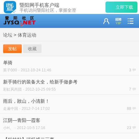
暨阳网手机客户端
立即下载
手机访问暨阳社区，掌握全澄
论坛
>
体育运动
发帖
收藏
单骑
英子000
-
2012-10-24 11:46
3
新手骑行的装备大全，给新手做参考
彩虹风尚团
-
2012-10-25 09:55
7
雨后，敔山，小清新！
走遍中国
-
2012-7-14 17:02
88
江阴—青阳—霞客
小H。
-
2012-10-5 17:16
23