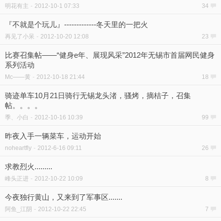
明花有主
-
2012-10-1 07:33
34
『不就是个玩儿』-------------冬天里的一把火
再见了小呆
-
2012-10-20 12:08
23
比赛召集帖——“健身e年、展现风采”2012年无锡市首届网民健身
系列活动
Mc——黄
-
2012-10-18 21:44
18
骑迹单车10月21日骑行无锡龙头渚，骚烤，摘桔子，召集
帖。。。。
季、小白
-
2012-10-16 10:39
99
昨夜入手一辆菜车，运动开始
noheartfly
-
2012-6-16 09:11
26
求教烈火.........
峰头正进
-
2012-10-22 10:09
8
今夜独行黄山，又来到了军事区.......
阿鱼_江阴
-
2012-10-22 22:45
7