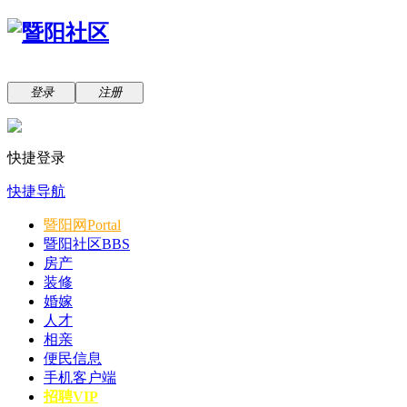
登录
注册
快捷登录
快捷导航
暨阳网
Portal
暨阳社区
BBS
房产
装修
婚嫁
人才
相亲
便民信息
手机客户端
招聘VIP