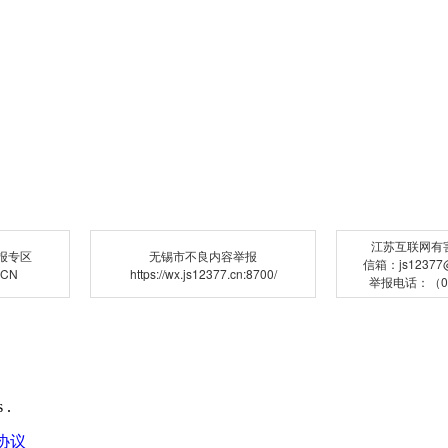
江苏互联网有
报专区
无锡市不良内容举报
信箱：js12377@j
.CN
https://wx.js12377.cn:8700/
举报电话：（02
 .
协议