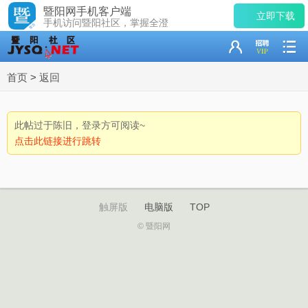
暨阳网手机客户端
立即下载
手机访问暨阳社区，掌握全澄
首页
>
返回
此帖过于陈旧，登录方可阅读~
点击此链接进行跳转
触屏版
电脑版
TOP
© 暨阳网