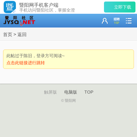
暨阳网手机客户端
立即下载
手机访问暨阳社区，掌握全澄
首页
>
返回
此帖过于陈旧，登录方可阅读~
点击此链接进行跳转
触屏版
电脑版
TOP
© 暨阳网