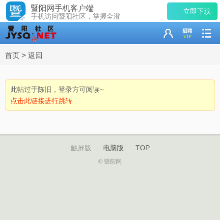
暨阳网手机客户端
立即下载
手机访问暨阳社区，掌握全澄
首页
>
返回
此帖过于陈旧，登录方可阅读~
点击此链接进行跳转
触屏版
电脑版
TOP
© 暨阳网