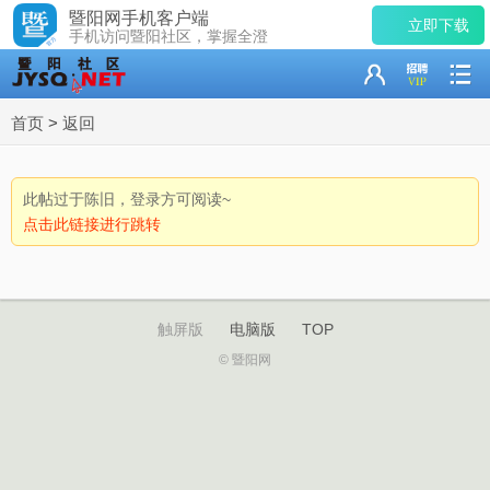
暨阳网手机客户端
立即下载
手机访问暨阳社区，掌握全澄
首页
>
返回
此帖过于陈旧，登录方可阅读~
点击此链接进行跳转
触屏版
电脑版
TOP
© 暨阳网