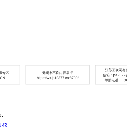
江苏互联网有
报专区
无锡市不良内容举报
信箱：js12377@j
.CN
https://wx.js12377.cn:8700/
举报电话：（02
 .
协议