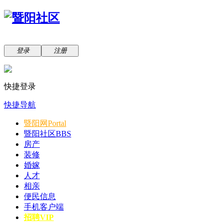
登录
注册
快捷登录
快捷导航
暨阳网
Portal
暨阳社区
BBS
房产
装修
婚嫁
人才
相亲
便民信息
手机客户端
招聘VIP