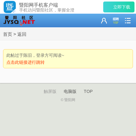
暨阳网手机客户端
立即下载
手机访问暨阳社区，掌握全澄
首页
>
返回
此帖过于陈旧，登录方可阅读~
点击此链接进行跳转
触屏版
电脑版
TOP
© 暨阳网