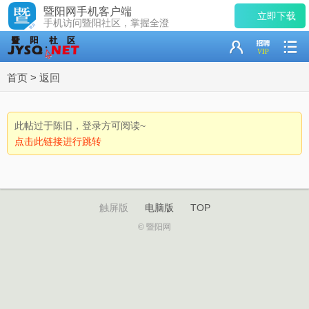
暨阳网手机客户端
立即下载
手机访问暨阳社区，掌握全澄
首页
>
返回
此帖过于陈旧，登录方可阅读~
点击此链接进行跳转
触屏版
电脑版
TOP
© 暨阳网