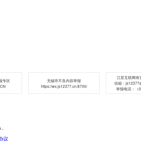
江苏互联网有
报专区
无锡市不良内容举报
信箱：js12377@j
.CN
https://wx.js12377.cn:8700/
举报电话：（02
 .
协议