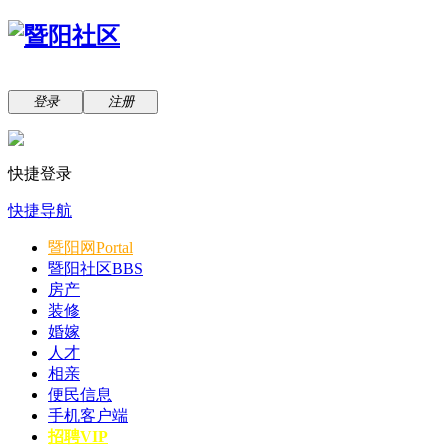
登录
注册
快捷登录
快捷导航
暨阳网
Portal
暨阳社区
BBS
房产
装修
婚嫁
人才
相亲
便民信息
手机客户端
招聘VIP