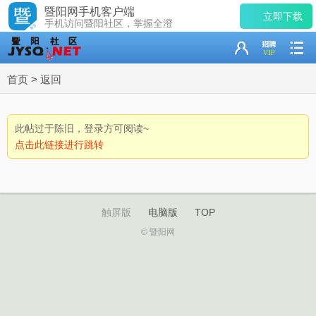
暨阳网手机客户端
立即下载
手机访问暨阳社区，掌握全澄
首页
>
返回
此帖过于陈旧，登录方可阅读~
点击此链接进行跳转
触屏版
电脑版
TOP
© 暨阳网