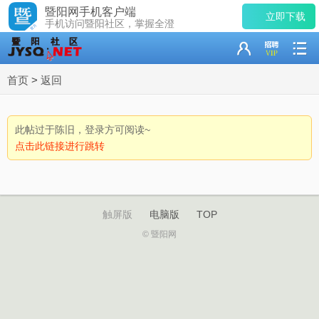
暨阳网手机客户端
立即下载
手机访问暨阳社区，掌握全澄
首页
>
返回
此帖过于陈旧，登录方可阅读~
点击此链接进行跳转
触屏版
电脑版
TOP
© 暨阳网