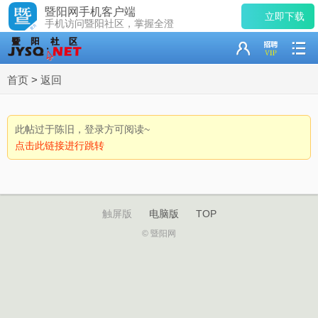
暨阳网手机客户端
立即下载
手机访问暨阳社区，掌握全澄
首页
>
返回
此帖过于陈旧，登录方可阅读~
点击此链接进行跳转
触屏版
电脑版
TOP
© 暨阳网