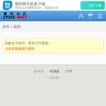
暨阳网手机客户端
立即下载
手机访问暨阳社区，掌握全澄
首页
>
返回
此帖过于陈旧，登录方可阅读~
点击此链接进行跳转
触屏版
电脑版
TOP
© 暨阳网