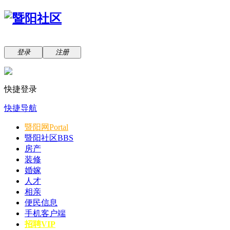
登录
注册
快捷登录
快捷导航
暨阳网
Portal
暨阳社区
BBS
房产
装修
婚嫁
人才
相亲
便民信息
手机客户端
招聘VIP