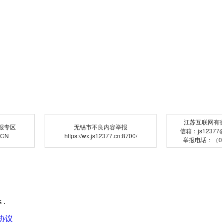
江苏互联网有
报专区
无锡市不良内容举报
信箱：js12377@j
.CN
https://wx.js12377.cn:8700/
举报电话：（02
 .
协议