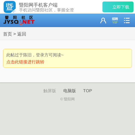
暨阳网手机客户端
立即下载
手机访问暨阳社区，掌握全澄
首页
>
返回
此帖过于陈旧，登录方可阅读~
点击此链接进行跳转
触屏版
电脑版
TOP
© 暨阳网