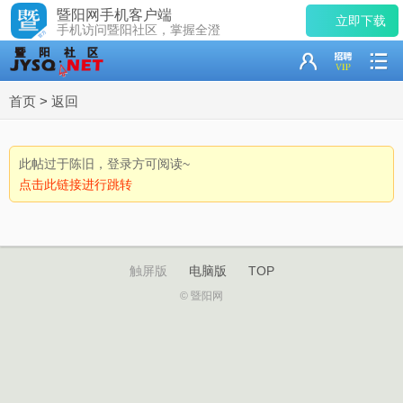
暨阳网手机客户端
立即下载
手机访问暨阳社区，掌握全澄
首页
>
返回
此帖过于陈旧，登录方可阅读~
点击此链接进行跳转
触屏版
电脑版
TOP
© 暨阳网