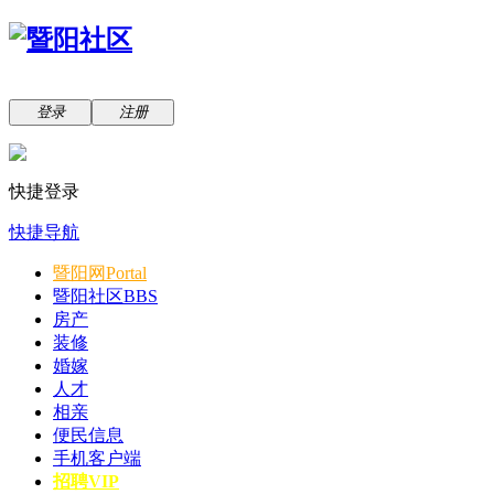
登录
注册
快捷登录
快捷导航
暨阳网
Portal
暨阳社区
BBS
房产
装修
婚嫁
人才
相亲
便民信息
手机客户端
招聘VIP