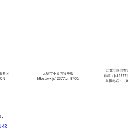
江苏互联网有
报专区
无锡市不良内容举报
信箱：js12377@j
.CN
https://wx.js12377.cn:8700/
举报电话：（02
 .
协议