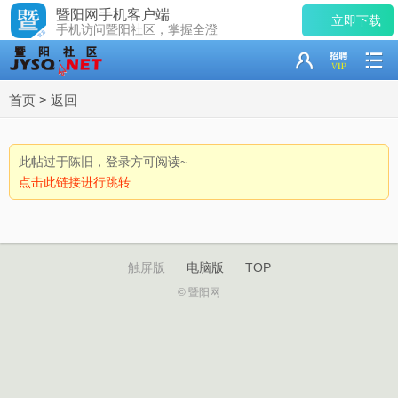
暨阳网手机客户端
立即下载
手机访问暨阳社区，掌握全澄
首页
>
返回
此帖过于陈旧，登录方可阅读~
点击此链接进行跳转
触屏版
电脑版
TOP
© 暨阳网