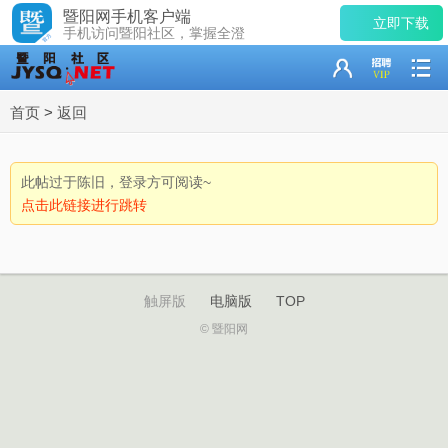
暨阳网手机客户端
立即下载
手机访问暨阳社区，掌握全澄
首页
>
返回
此帖过于陈旧，登录方可阅读~
点击此链接进行跳转
触屏版
电脑版
TOP
© 暨阳网