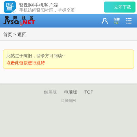
暨阳网手机客户端
立即下载
手机访问暨阳社区，掌握全澄
首页
>
返回
此帖过于陈旧，登录方可阅读~
点击此链接进行跳转
触屏版
电脑版
TOP
© 暨阳网