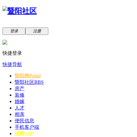
登录
注册
快捷登录
快捷导航
暨阳网
Portal
暨阳社区
BBS
房产
装修
婚嫁
人才
相亲
便民信息
手机客户端
招聘VIP