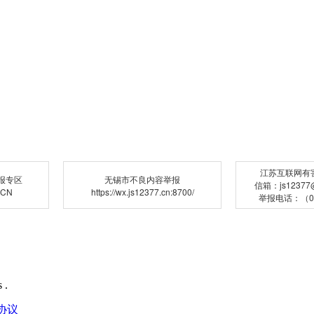
江苏互联网有
报专区
无锡市不良内容举报
信箱：js12377@j
.CN
https://wx.js12377.cn:8700/
举报电话：（02
 .
协议