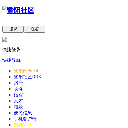
登录
注册
快捷登录
快捷导航
暨阳网
Portal
暨阳社区
BBS
房产
装修
婚嫁
人才
相亲
便民信息
手机客户端
招聘VIP