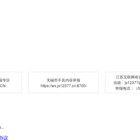
江苏互联网有
报专区
无锡市不良内容举报
信箱：js12377@j
.CN
https://wx.js12377.cn:8700/
举报电话：（02
 .
协议