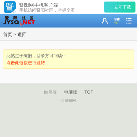
暨阳网手机客户端
立即下载
手机访问暨阳社区，掌握全澄
首页
>
返回
此帖过于陈旧，登录方可阅读~
点击此链接进行跳转
触屏版
电脑版
TOP
© 暨阳网