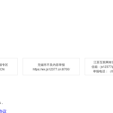
江苏互联网有
报专区
无锡市不良内容举报
信箱：js12377@j
.CN
https://wx.js12377.cn:8700/
举报电话：（02
 .
协议