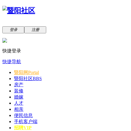
登录
注册
快捷登录
快捷导航
暨阳网
Portal
暨阳社区
BBS
房产
装修
婚嫁
人才
相亲
便民信息
手机客户端
招聘VIP