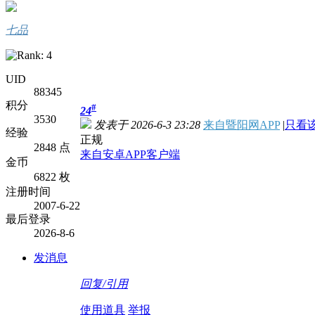
七品
UID
88345
积分
#
24
3530
发表于 2026-6-3 23:28
来自暨阳网APP
|
只看
经验
正规
2848 点
来自安卓APP客户端
金币
6822 枚
注册时间
2007-6-22
最后登录
2026-8-6
发消息
回复/引用
使用道具
举报