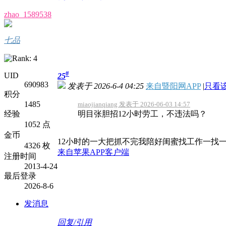
zhao_1589538
七品
#
UID
25
690983
发表于 2026-6-4 04:25
来自暨阳网APP
|
只看
积分
1485
miaojianqiang 发表于 2026-06-03 14:57
经验
明目张胆招12小时劳工，不违法吗？
1052 点
金币
12小时的一大把
抓不完我陪好闺蜜找工作一找
4326 枚
来自苹果APP客户端
注册时间
2013-4-24
最后登录
2026-8-6
发消息
回复/引用