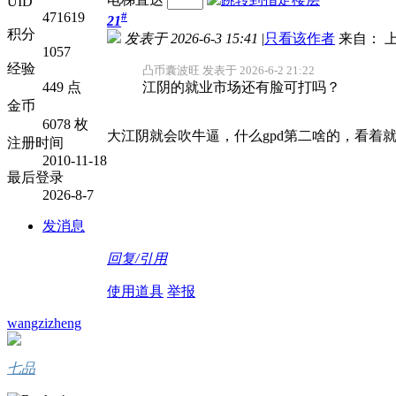
UID
471619
#
21
积分
发表于 2026-6-3 15:41
|
只看该作者
来自： 
1057
经验
凸币囊波旺 发表于 2026-6-2 21:22
449 点
江阴的就业市场还有脸可打吗？
金币
6078 枚
大江阴就会吹牛逼，什么gpd第二啥的，看着
注册时间
2010-11-18
最后登录
2026-8-7
发消息
回复/引用
使用道具
举报
wangzizheng
七品