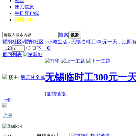
相亲
便民信息
手机客户端
招聘VIP
搜索
搜索
暨阳社区
»
暨阳社区
›
小城生活
›
无锡临时工300元一天，江阴
1
2
3
/ 3 页
下一页
返回列表
无锡临时工300元一
楼主:
酸苦甘辛咸
[复制链接]
leejir
七品
电梯直达