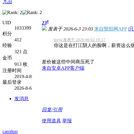
九品
#
UID
23
1033399
发表于 2026-6-3 23:03
来自暨阳网APP
|
只
积分
412
leejir 发表于 2026-06-02 19:17
经验
你这是在打江阴人的脸啊，薪资这么
321 点
金币
差价被这些中间商压死了
913 枚
来自安卓APP客户端
注册时间
2019-4-8
最后登录
2026-8-6
发消息
回复/引用
使用道具
举报
carolion