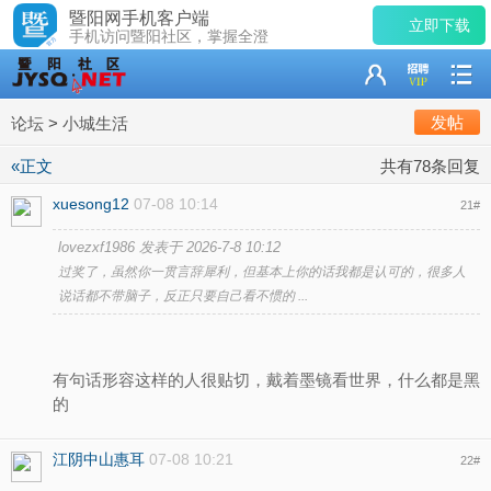
暨阳网手机客户端
立即下载
手机访问暨阳社区，掌握全澄
发帖
论坛
>
小城生活
«正文
共有78条回复
xuesong12
07-08 10:14
21
#
lovezxf1986 发表于 2026-7-8 10:12
过奖了，虽然你一贯言辞犀利，但基本上你的话我都是认可的，很多人
说话都不带脑子，反正只要自己看不惯的 ...
有句话形容这样的人很贴切，戴着墨镜看世界，什么都是黑
的
江阴中山惠耳
07-08 10:21
22
#