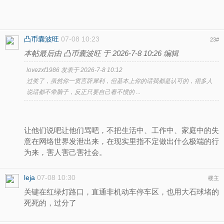
凸币囊波旺
07-08 10:23
23
#
本帖最后由 凸币囊波旺 于 2026-7-8 10:26 编辑
lovezxf1986 发表于 2026-7-8 10:12
过奖了，虽然你一贯言辞犀利，但基本上你的话我都是认可的，很多人
说话都不带脑子，反正只要自己看不惯的 ...
让他们说吧让他们骂吧，不把生活中、工作中、家庭中的失
意在网络世界发泄出来，在现实里指不定做出什么极端的行
为来，害人害己害社会。
leja
07-08 10:30
楼主
关键在红绿灯路口，直通非机动车停车区，也用大石球堵的
死死的，过分了