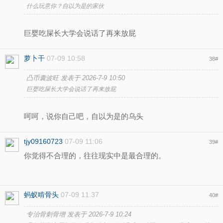
什么玩意你？自以为是的家伙
巨婴吃屎长大学会说话了再来放屁
萝卜干
07-09 10:58
38
#
凸币囊波旺 发表于 2026-7-9 10:50
巨婴吃屎长大学会说话了再来放屁
呵呵，说你自己吧，自以为是的乌头
tjy09160723
07-09 11:06
39
#
你觉得不合理的，往往现实中是最合理的。
蚂蚁啃骨头
07-09 11:37
40
#
专治骨刺骨增 发表于 2026-7-9 10:24