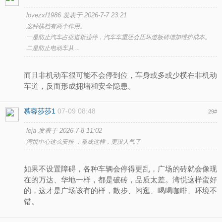
lovezxf1986 发表于 2026-7-7 23:21
这种横档有两个作用。
一是防止汽车占据道板违停，汽车车重还会压坏道板砖增加维护成本。
二是防止电动车从 ...
而且非机动车很可能不会停到位，车身或多或少横在非机动
车道，反而形成拥堵和安全隐患。
慕蓉莎莎1
07-09 08:48
29
#
leja 发表于 2026-7-8 11:02
湾悦中心这么安排 ，整成这样，更没人气了
如果不设置障碍，各种车辆会停得更乱，广场的砖就会像现
在的万达、华地一样，都是破砖，品质太差。湾悦这样蛮好
的，这才是广场该有的样，散步、闲逛、喝喝咖啡、环境不
错。