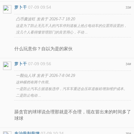
萝卜干
07-09 09:54
33
#
凸币囊波旺 发表于 2026-7-7 18:20
这是为了防止无孔不入的汽车停到道板上抢占电动车的位置而设置的，
没几个人看得懂管理部门的良苦用心，不动 ...
什么玩意你？自以为是的家伙
萝卜干
07-09 09:56
34
#
一颗仙人球 发表于 2026-7-8 04:29
这种横档有两个作用。
一是防止汽车占据道板违停，汽车车重还会压坏道板砖增加维护成本。
二是防止电动 ...
舔贪官的球球说合理那就是不合理，现在冒出来的时间多了
球球
专治骨刺骨增
07-09 10:24
35
#