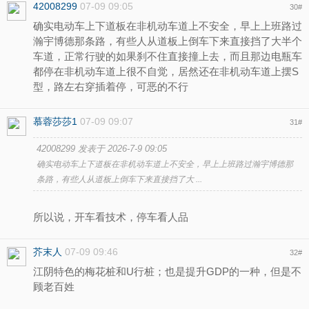
42008299
07-09 09:05
30
#
确实电动车上下道板在非机动车道上不安全，早上上班路过
瀚宇博德那条路，有些人从道板上倒车下来直接挡了大半个
车道，正常行驶的如果刹不住直接撞上去，而且那边电瓶车
都停在非机动车道上很不自觉，居然还在非机动车道上摆S
型，路左右穿插着停，可恶的不行
慕蓉莎莎1
07-09 09:07
31
#
42008299 发表于 2026-7-9 09:05
确实电动车上下道板在非机动车道上不安全，早上上班路过瀚宇博德那
条路，有些人从道板上倒车下来直接挡了大 ...
所以说，开车看技术，停车看人品
芥末人
07-09 09:46
32
#
江阴特色的梅花桩和U行桩；也是提升GDP的一种，但是不
顾老百姓