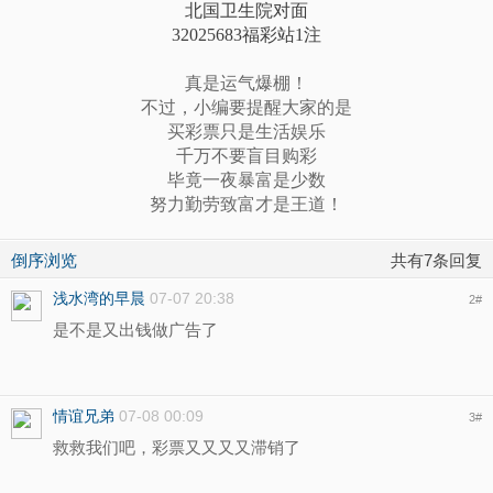
北国卫生院对面
32025683福彩站1注
真是运气爆棚！
不过，小编要提醒大家的是
买彩票只是生活娱乐
千万不要盲目购彩
毕竟一夜暴富是少数
努力勤劳致富才是王道！
倒序浏览
共有7条回复
浅水湾的早晨
07-07 20:38
2
#
是不是又出钱做广告了
情谊兄弟
07-08 00:09
3
#
救救我们吧，彩票又又又又滞销了