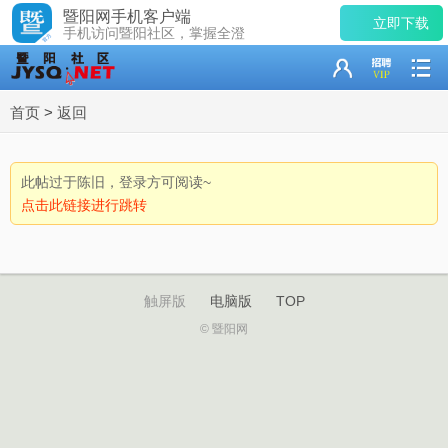
暨阳网手机客户端
立即下载
手机访问暨阳社区，掌握全澄
首页
>
返回
此帖过于陈旧，登录方可阅读~
点击此链接进行跳转
触屏版
电脑版
TOP
© 暨阳网