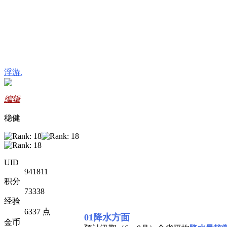
浮游.
编辑
稳健
UID
941811
积分
73338
经验
6337 点
01降水方面
金币