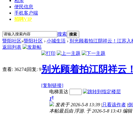
相亲
便民信息
手机客户端
招聘VIP
搜索
搜索
暨阳社区
»
暨阳社区
›
小城生活
›
别光顾着拍江阴祥云！江苏入
返回列表
别光顾着拍江阴祥云
查看:
36274
|
回复:
9
[复制链接]
电梯直达
#
1
发表于 2026-5-8 13:39
|
只看该作者
|
倒
本帖最后由 浮游. 于 2026-5-8 13:43 编辑