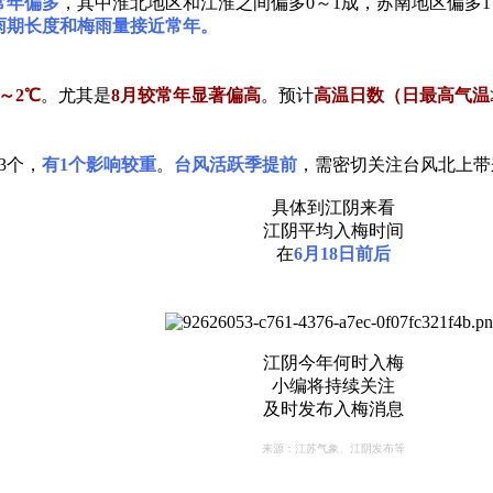
常年偏多
，其中淮北地区和江淮之间偏多0～1成，苏南地区偏多1
雨期长度和梅雨量接近常年。
～2℃
。尤其是
8月较常年显著偏高
。预计
高温日数（日最高气温
3个，
有1个影响较重
。
台风活跃季提前
，需密切关注台风北上带
具体到江阴来看
江阴平均入梅时间
在
6月18日前后
江阴今年何时入梅
小编将持续关注
及时发布入梅消息
来源：江苏气象、江阴发布等