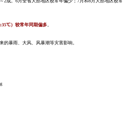
～2成。6月全省大部地区较常年偏少；7月和8月大部地区较常
≥35℃）较常年同期偏多
。
来的暴雨、大风、风暴潮等灾害影响。