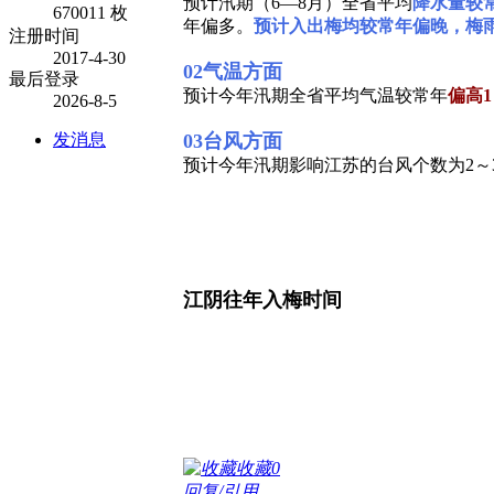
预计汛期（6—8月）全省平均
降水量较
670011 枚
年偏多。
预计入出梅均较常年偏晚，梅
注册时间
2017-4-30
02气温方面
最后登录
预计今年汛期全省平均气温较常年
偏高1
2026-8-5
发消息
03台风方面
预计今年汛期影响江苏的台风个数为2～
江阴往年入梅时间
收藏
0
回复/引用