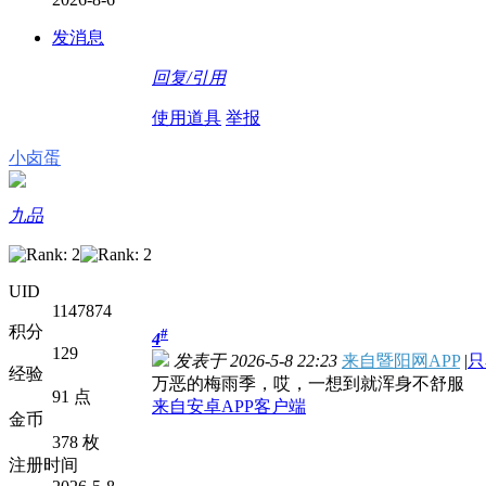
发消息
回复/引用
使用道具
举报
小卤蛋
九品
UID
1147874
积分
#
4
129
发表于 2026-5-8 22:23
来自暨阳网APP
|
只
经验
万恶的梅雨季，哎，一想到就浑身不舒服
91 点
来自安卓APP客户端
金币
378 枚
注册时间