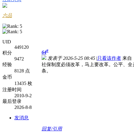
六品
UID
449120
#
64
积分
发表于 2026-5-25 08:45
|
只看该作者
来自
9472
经验
社保制度必须改革，马上要改革。公平、全
8128 点
条。
金币
13435 枚
注册时间
2010-9-2
最后登录
2026-8-8
发消息
回复/引用