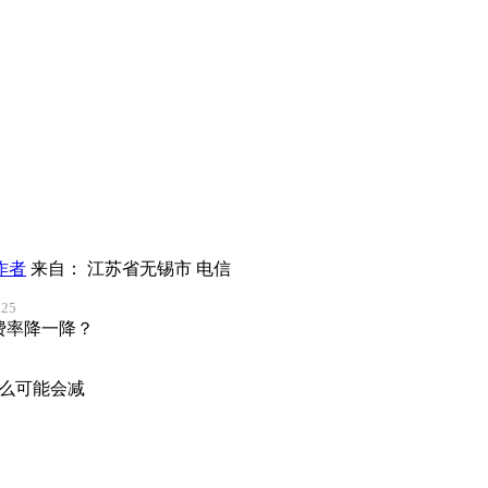
作者
来自： 江苏省无锡市 电信
25
费率降一降？
么可能会减