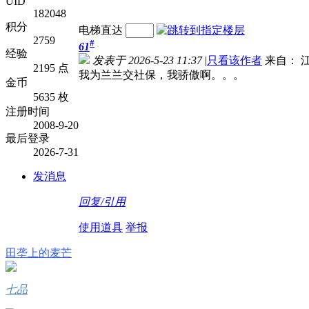
UID
182048
积分
电梯直达
2759
#
61
经验
发表于 2026-5-23 11:37
|
只看该作者
来自： 
2195 点
我为兰兰交社保，我骄傲啊。。。
金币
5635 枚
注册时间
2008-9-20
最后登录
2026-7-31
发消息
回复/引用
使用道具
举报
田垄上的麦芒
七品