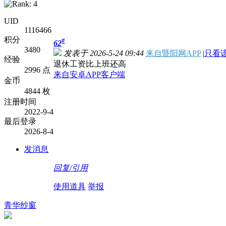
UID
1116466
积分
#
62
3480
发表于 2026-5-24 09:44
来自暨阳网APP
|
只看
经验
退休工资比上班还高
2996 点
来自安卓APP客户端
金币
4844 枚
注册时间
2022-9-4
最后登录
2026-8-4
发消息
回复/引用
使用道具
举报
青华纱窗