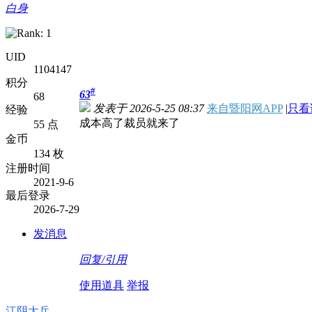
白身
UID
1104147
积分
#
63
68
发表于 2026-5-25 08:37
来自暨阳网APP
|
只看
经验
成本高了裁员就来了
55 点
金币
134 枚
注册时间
2021-9-6
最后登录
2026-7-29
发消息
回复/引用
使用道具
举报
江阴大兵