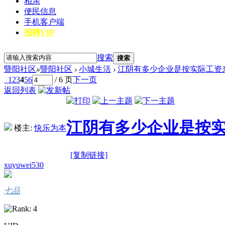
相亲
便民信息
手机客户端
招聘VIP
搜索
搜索
暨阳社区
»
暨阳社区
›
小城生活
›
江阴有多少企业是按实际工资
1
2
3
4
5
6
/ 6 页
下一页
返回列表
江阴有多少企业是按
楼主:
快乐为本
[复制链接]
xuyuwei530
七品