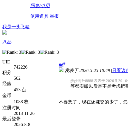
回复/引用
使用道具
举报
我是一头飞猪
八品
UID
#
66
742226
发表于 2026-5-25 10:49
|
只看该
积分
562
步步高升8888 发表于 2026-5-20 10:
经验
等都实缴以后是不是考虑把
453 点
金币
1088 枚
不要想了，现在还嫌交的少了，怎
注册时间
2013-11-26
最后登录
2026-8-8