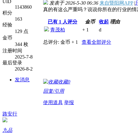
UID
发表于 2026-5-30 06:36
来自暨阳网APP
|
1143860
真的有这么严重吗？说说你所在的行业的情
积分
163
已有
1
人评分
金币
收起
理由
经验
青茂柏
+ 1
d
129 点
金币
总评分:
金币 + 1
查看全部评分
344 枚
注册时间
2025-7-8
最后登录
2026-8-2
发消息
收藏
0
回复/引用
使用道具
举报
路安行
九品