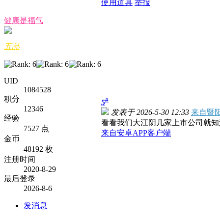
使用道具
举报
健康是福气
五品
UID
1084528
积分
#
5
12346
发表于 2026-5-30 12:33
来自暨阳
经验
看看我们大江阴几家上市公司就知
7527 点
来自安卓APP客户端
金币
48192 枚
注册时间
2020-8-29
最后登录
2026-8-6
发消息