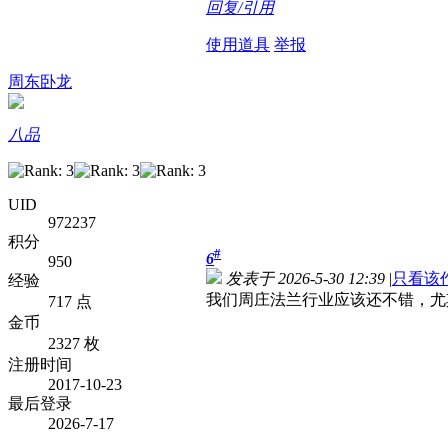
回复/引用
使用道具
举报
周东卧龙
八品
UID
972237
积分
#
6
950
发表于 2026-5-30 12:39
|
只看该
经验
我们周庄法兰行业应该还不错，尤
717 点
金币
2327 枚
注册时间
2017-10-23
最后登录
2026-7-17