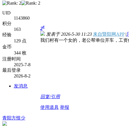
UID
1143860
积分
#
2
163
发表于 2026-5-30 11:23
来自暨阳网APP
|
经验
我们村有一个女的，老公帮单位开车，工资
129 点
金币
344 枚
注册时间
2025-7-8
最后登录
2026-8-2
发消息
回复/引用
使用道具
举报
青阳方恨少