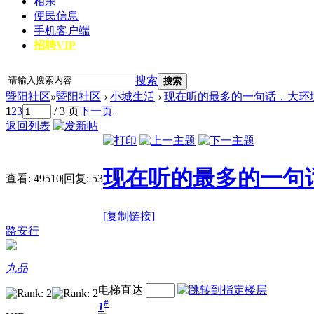
相亲
便民信息
手机客户端
招聘VIP
搜索
搜索
暨阳社区
»
暨阳社区
›
小城生活
›
现在听的最多的一句话，大环
1
2
3
/ 3 页
下一页
返回列表
现在听的最多的一句
查看:
49510
|
回复:
53
[复制链接]
路安行
九品
电梯直达
#
1