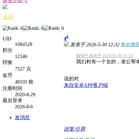
健康是福气
五品
#
4
UID
1084528
发表于 2026-5-30 12:32
来自暨阳
积分
路安行 发表于 2026-05-30 11:23
12346
我们村有一个女的，老公帮
经验
7527 点
金币
说的对
48192 枚
来自安卓APP客户端
注册时间
2020-8-29
最后登录
2026-8-6
发消息
回复/引用