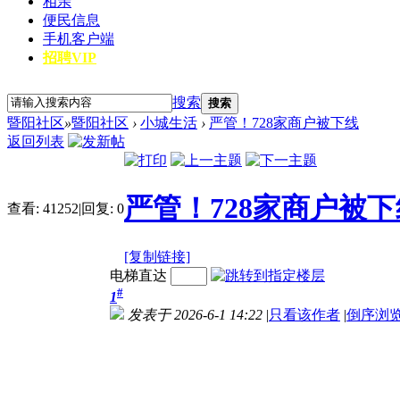
相亲
便民信息
手机客户端
招聘VIP
搜索
搜索
暨阳社区
»
暨阳社区
›
小城生活
›
严管！728家商户被下线
返回列表
严管！728家商户被下
查看:
41252
|
回复:
0
[复制链接]
电梯直达
#
1
发表于 2026-6-1 14:22
|
只看该作者
|
倒序浏