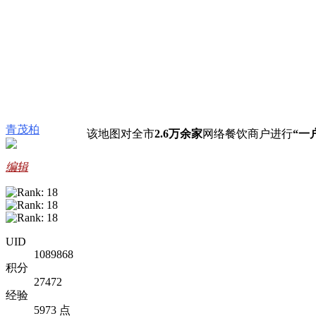
青茂柏
该地图对全市
2.6万余家
网络餐饮商户进行
“一
编辑
UID
1089868
积分
27472
经验
5973 点