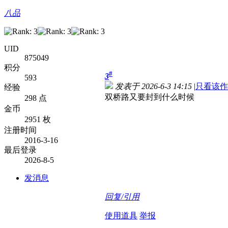
八品
UID
875049
积分
#
3
593
发表于 2026-6-3 14:15
|
只看该作
经验
双桥路又要封到什么时候
298 点
金币
2951 枚
注册时间
2016-3-16
最后登录
2026-8-5
发消息
回复/引用
使用道具
举报