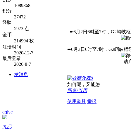
UID
1089868
积分
27472
经验
5973 点
➨6月2日6时至7时，G2峭
金币
214994 枚
注册时间
➨6月3日6时至7时，G2峭
2020-12-7
最后登录
请
2026-8-7
发消息
收藏
0
如何呢，又能怎
回复/引用
使用道具
举报
qqjyc
九品