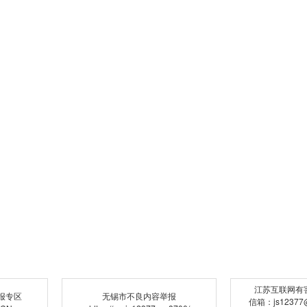
江苏互联网有
报专区
无锡市不良内容举报
信箱：js12377@j