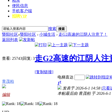
相亲
便民信息
手机客户端
招聘VIP
搜索
搜索
暨阳社区
»
暨阳社区
›
小城生活
›
走G2高速的江阴人注意了！
返回列表
走G2高速的江阴人注
查看:
25743
|
回复:
3
[复制链接]
电梯直达
青茂柏
#
1
发表于 2026-6-1 14:58
|
只看
本帖最后由 青茂柏 于 2026-6-1 
编辑