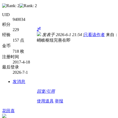
UID
940034
积分
#
2
229
经验
发表于 2026-6-1 21:54
|
只看该作者
来自：
157 点
峭岐枢纽完善在即
金币
718 枚
注册时间
2017-4-18
最后登录
2026-7-1
发消息
回复/引用
使用道具
举报
花田喜