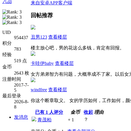
八品
来自安卓APP客户端
回帖推荐
UID
丑男123
查看楼层
954437
积分
楼主放心吧，男的花这么多钱，肯定有回报。
783
经验
519 点
卡哇伊baby
查看楼层
金币
2643 枚
女方弟弟智力有问题，大概率成不了家。以后女
注册时间
2017-7-
windfree
查看楼层
5
最后登录
你这个断章取义。 女的学历如何，工作如何，颜
2026-8-
8
已有
1
人评分
金币
收起
理由
发消息
？
青茂柏
+ 1