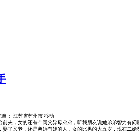
手
来自： 江苏省苏州市 移动
给前夫，女的还有个同父异母弟弟，听我朋友说她弟弟智力有问题，
，娶了又老，还是离婚有娃的人，女的比男的大五岁，现在二婚