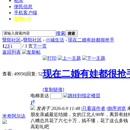
相亲
便民信息
手机客户端
招聘VIP
搜索
搜索
暨阳社区
»
暨阳社区
›
小城生活
›
现在二婚有娃都很抢手
1
2
3
/ 3 页
下一页
返回列表
现在二婚有娃都很抢
查看:
49956
|
回复:
52
[复制链接]
电梯直达
#
1
发表于 2026-6-9 11:48
|
只看该作者
|
倒序浏览
朋友亲戚最近结婚，女的江北人90年，离异有娃
米奇阿尔达
八糟总共花了六七十万，搞不懂，花了这么多钱
高彩礼吧