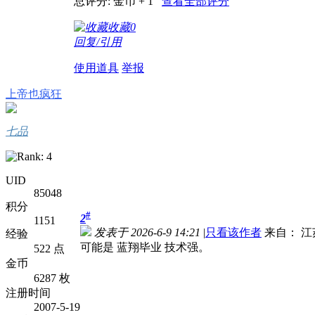
总评分:
金币 + 1
查看全部评分
收藏
0
回复/引用
使用道具
举报
上帝也疯狂
七品
UID
85048
积分
#
2
1151
发表于 2026-6-9 14:21
|
只看该作者
来自： 江
经验
可能是 蓝翔毕业 技术强。
522 点
金币
6287 枚
注册时间
2007-5-19