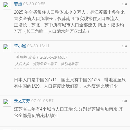
若虚
06-30 09:55
15
#
2025 年全省常住人口整体减少 8 万人，是江苏四十多年来
首次全省人口负增长；仅苏南 4 市实现常住人口净流入、
正增长，苏北、苏中所有城市人口全部流失 南通：减少约
7 万（长三角唯一人口缩水的万亿城市）
笨小猴
06-30 16:11
16
#
毛格格 发表于 2026-6-29 09:57
人口太多，资源争夺太卷了，特别是教育
日本人口是中国的1/11，国土只有中国的1/25，耕地甚至只
有中国的1/29。人口密度比我们高，人均资源比我们少
云之芬芳
07-01 08:57
17
#
江苏省去年有4个城市人口正增长,分别是苏锡常加南京,其
它全部是负的,包括镇江