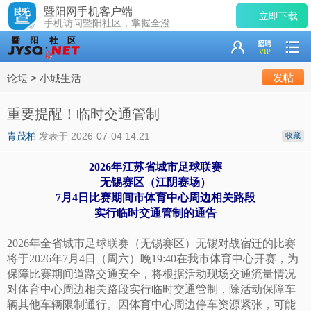
暨阳网手机客户端
立即下载
手机访问暨阳社区，掌握全澄
发帖
论坛
>
小城生活
重要提醒！临时交通管制
青茂柏
发表于
2026-07-04 14:21
收藏
2026年江苏省城市足球联赛
无锡赛区（江阴赛场）
7月4日比赛期间市体育中心周边相关路段
实行临时交通管制的通告
2026年全省城市足球联赛（无锡赛区）无锡对战宿迁的比赛
将于2026年7月4日（周六）晚19:40在我市体育中心开赛，为
保障比赛期间道路交通安全，将根据活动现场交通流量情况
对体育中心周边相关路段实行临时交通管制，除活动保障车
辆其他车辆限制通行。因体育中心周边停车资源紧张，可能