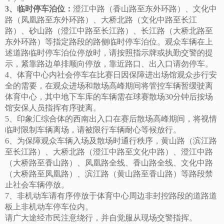
3、临时停车泊位：
澄江中路（香山路至东外环路）、文化中
路（凤凰路至东外环路）、大桥北路（文化中路至长江
路）、砂山路（澄江中路至长江路）、长江路（大桥北路至
东外环路）等指定路段的路侧临时停车泊位。观众车辆在上
述道路临时停车泊位停放时，请按照指示牌或执勤交警的提
示，紧靠路边单排顺向停放，靠近路口、出入口请勿停车。
4、体育中心内社会停车在比赛日因保障进出场馆观众步行安
全的需要，在观众进场和散场高峰期间将管控车辆暂缓驶离
体育中心，其中地下车库的车辆需在球赛散场30分钟后按场
馆安保人员指挥有序驶离。
5、印象汇综合体的西南出入口在赛后散场高峰期间，将视情
临时限制车辆离场，请被限行车辆耐心等候放行。
6、为保障观众车辆入场及散场时通行秩序，黄山路（滨江路
至长江路）、大桥北路（澄江中路至文化中路）、澄江中路
（大桥路至香山路）、凤凰路全线、香山路全线、文化中路
（大桥路至凤凰路）、滨江路（黄山路至香山路）等路段禁
止社会车辆停放。
7、非机动车请有序停放于体育中心周边非封控路段的道路道
板上非机动车停车位内。
请广大途经市民注意绕行，并自觉服从现场交警指挥。