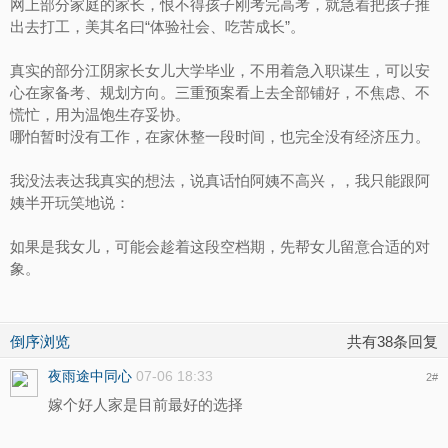
网上部分家庭的家长，恨不得孩子刚考完高考，就急着把孩子推
出去打工，美其名曰“体验社会、吃苦成长”。
真实的部分江阴家长女儿大学毕业，不用着急入职谋生，可以安
心在家备考、规划方向。三重预案看上去全部铺好，不焦虑、不
慌忙，用为温饱生存妥协。
哪怕暂时没有工作，在家休整一段时间，也完全没有经济压力。
我没法表达我真实的想法，说真话怕阿姨不高兴，，我只能跟阿
姨半开玩笑地说：
如果是我女儿，可能会趁着这段空档期，先帮女儿留意合适的对
象。
倒序浏览
共有38条回复
夜雨途中同心
07-06 18:33
2
#
嫁个好人家是目前最好的选择